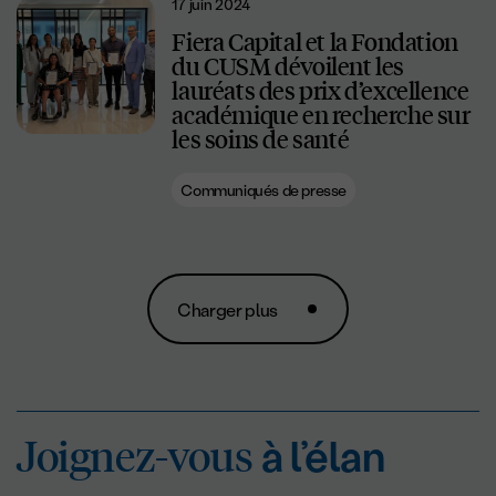
17 juin 2024
Fiera Capital et la Fondation
du CUSM dévoilent les
lauréats des prix d’excellence
académique en recherche sur
les soins de santé
Communiqués de presse
Charger plus
Joignez-vous
à l’éla
Joignez-vous
à l’élan