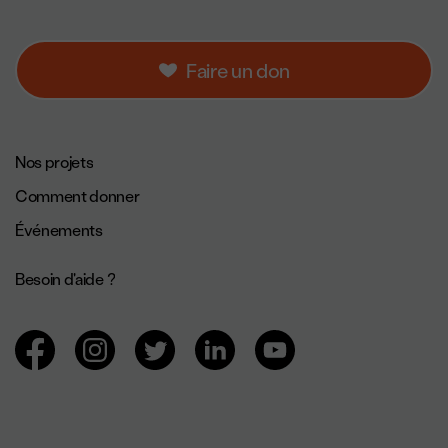
Faire un don
Navigation de pied de page.
Nos projets
Comment donner
Événements
Besoin d'aide ?
Navigation des réseaux sociaux.