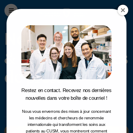
Nos actualités
& 
Aller au contenu principal
Nos actualités 
Nos actualités
& Communiqués
de presse
Restez en contact. Recevez nos dernières
nouvelles dans votre boîte de courriel !
Nous vous enverrons des mises à jour concernant
les médecins et chercheurs de renommée
internationale qui transforment les soins aux
patients au CUSM, vous montreront comment