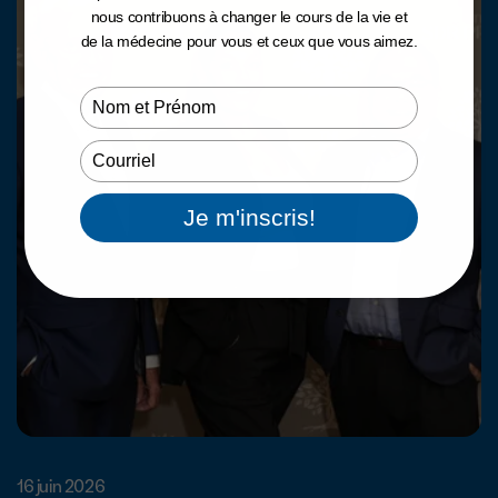
nous contribuons à changer le cours de la vie et
de la médecine pour vous et ceux que vous aimez.
Type
your
name
Type
your
email
Je m'inscris!
16 juin 2026