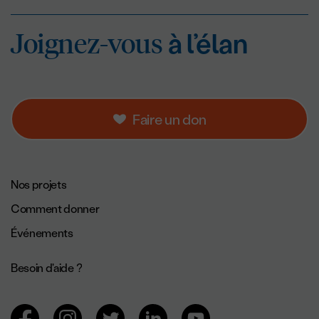
Joignez-vous
à l’éla
Joignez-vous
à l’élan
Faire un don
Navigation de pied de page.
Nos projets
Comment donner
Événements
Besoin d'aide ?
Navigation des réseaux sociaux.