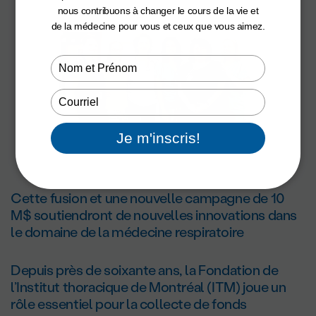
nous contribuons à changer le cours de la vie et
de la médecine pour vous et ceux que vous aimez.
Type
your
name
Type
your
email
Je m'inscris!
Cette fusion et une nouvelle campagne de 10
M$ soutiendront de nouvelles innovations dans
le domaine de la médecine respiratoire
Depuis près de soixante ans, la Fondation de
l’Institut thoracique de Montréal (ITM) joue un
rôle essentiel pour la collecte de fonds