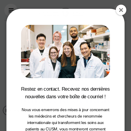
Aller au contenu principal
LES FONDATIONS
DE L’ITM ET DU
CUSM
S'UNISSENT POUR
AIDER LES
MONTRÉALAIS À
Restez en contact. Recevez nos dernières
MIEUX RESPIRER
nouvelles dans votre boîte de courriel !
Nous vous enverrons des mises à jour concernant
Respiratoire
3 mars 2021
les médecins et chercheurs de renommée
internationale qui transforment les soins aux
patients au CUSM, vous montreront comment