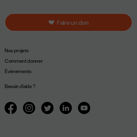
Faire un don
Navigation de pied de page.
Nos projets
Comment donner
Événements
Besoin d'aide ?
Navigation des réseaux sociaux.