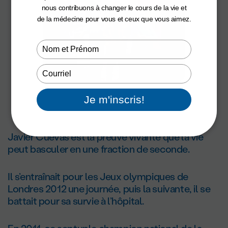
nous contribuons à changer le cours de la vie et
de la médecine pour vous et ceux que vous aimez.
Type
your
name
Type
your
email
Je m'inscris!
Javier Cuevas est la preuve vivante que la vie
peut basculer en une fraction de seconde.
Il s’entraînait pour les Jeux olympiques de
Londres 2012 une journée, puis la suivante, il se
battait pour sa survie à l’hôpital.