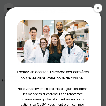
Aller au contenu principal
Javier Cuevas : de
triathlète
olympique à
survivant, grâce à
une greffe de cœur
au CUSM
Restez en contact. Recevez nos dernières
nouvelles dans votre boîte de courriel !
Communauté du CUSM
19 decembre 2024
Nous vous enverrons des mises à jour concernant
les médecins et chercheurs de renommée
internationale qui transforment les soins aux
patients au CUSM, vous montreront comment