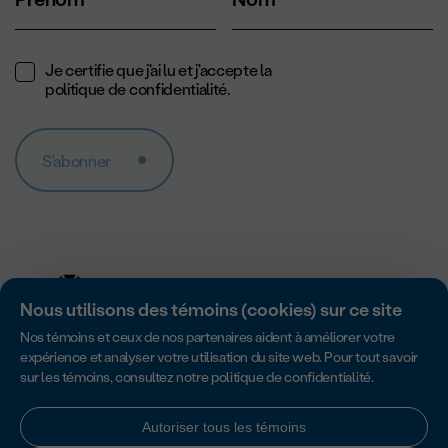
Je certifie que j'ai lu et j'accepte la
politique de confidentialité
.
S'abonner
Nous utilisons des témoins (cookies) sur ce site
Nos témoins et ceux de nos partenaires aident à améliorer votre
expérience et analyser votre utilisation du site web. Pour tout savoir
sur les témoins, consultez notre
politique de confidentialité
.
Accredité par Imagine Canada pour son excellence en matière de
responsabilité, de transparence et de gouvernance des organismes
sans but lucratif.
Autoriser tous les témoins