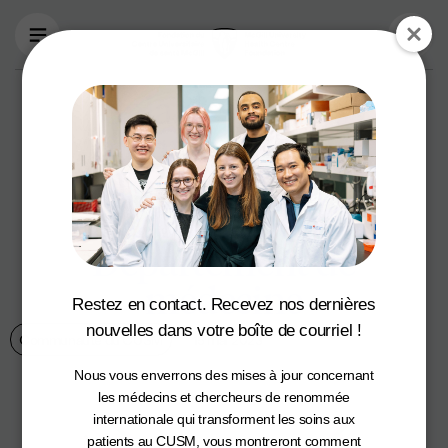
Aller au contenu principal
Gala des étoiles
montantes de la
Fondation du
CUSM et du
Département de
médecine
Restez en contact. Recevez nos dernières
nouvelles dans votre boîte de courriel !
Communauté du CUSM
15 mai 2023
Nous vous enverrons des mises à jour concernant
les médecins et chercheurs de renommée
internationale qui transforment les soins aux
patients au CUSM, vous montreront comment