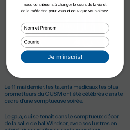
nous contribuons à changer le cours de la vie et
de la médecine pour vous et ceux que vous aimez.
Type
your
name
Type
your
email
Je m'inscris!
Le 11 mai dernier, les talents médicaux les plus
prometteurs du CUSM ont été célébrés dans le
cadre d’une somptueuse soirée.
Le gala, qui se tenait dans le somptueux décor
de la salle de bal Windsor, avec ses lustres en