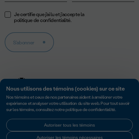
Je certifie que j'ai lu et j'accepte la
politique de confidentialité
.
S'abonner
Nous utilisons des témoins (cookies) sur ce site
Nos témoins et ceux de nos partenaires aident à améliorer votre
expérience et analyser votre utilisation du site web. Pour tout savoir
sur les témoins, consultez notre
politique de confidentialité
.
Accredité par Imagine Canada pour son excellence en matière de
responsabilité, de transparence et de gouvernance des organismes
sans but lucratif.
Autoriser tous les témoins
Autoriser les témoins nécessaires