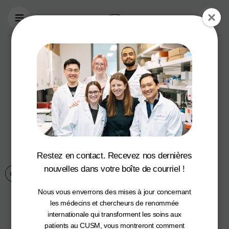
Aller au contenu principal
DR SHARMA
VEUT FAIRE
BOUGER LES
CANADIENS
AVEC MYHEART
COUNTS CANADA
Restez en contact. Recevez nos dernières
nouvelles dans votre boîte de courriel !
Cardiologie
20 décembre 2020
Nous vous enverrons des mises à jour concernant
les médecins et chercheurs de renommée
internationale qui transforment les soins aux
patients au CUSM, vous montreront comment