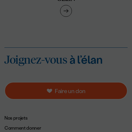
Joignez-vous
à l’éla
Joignez-vous
à l’élan
Faire un don
Navigation de pied de page.
Nos projets
Comment donner