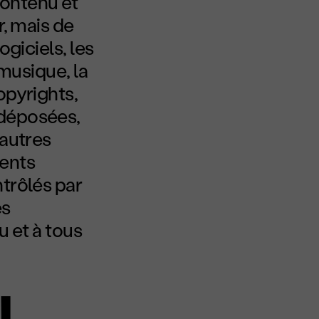
contenu et
r, mais de
ogiciels, les
 musique, la
opyrights,
 déposées,
 autres
ments
trôlés par
es
u et à tous