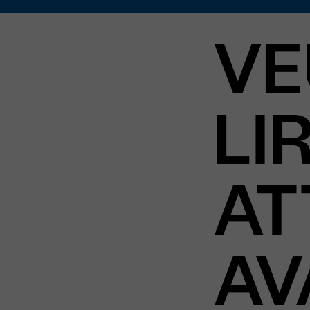
VE
LI
AT
AV