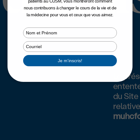
patients au CUSM, vous montreront comment
nous contribuons à changer le cours de la vie et de
la médecine pour vous et ceux que vous aimez.
Type
your
name
Type
your
email
Je m'inscris!
Le prés
entente 
du Site 
relativ
muhcfo