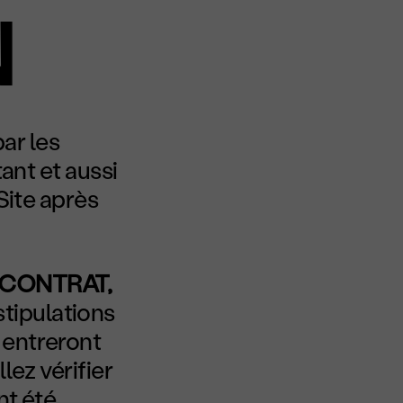
N
par les
ant et aussi
Site après
E CONTRAT,
stipulations
 entreront
ez vérifier
nt été