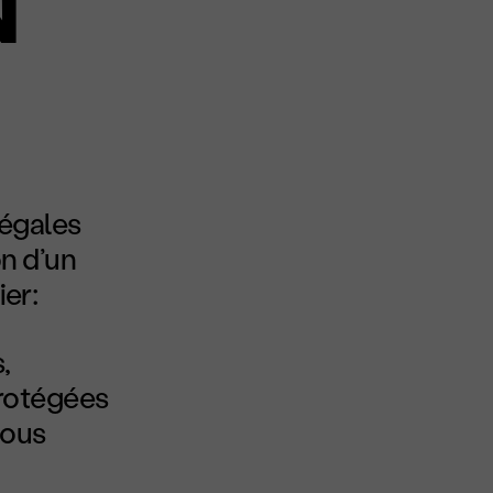
N
llégales
on d’un
ier:
,
rotégées
vous