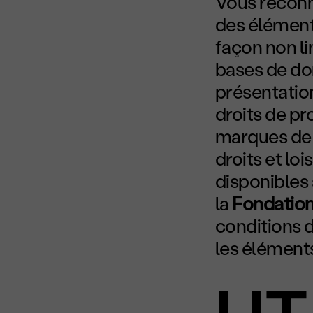
Vous reconn
des éléments
façon non li
bases de don
présentation
droits de p
marques de s
droits et lo
disponibles 
la
Fondatio
conditions d
les éléments