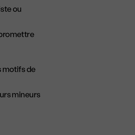
iste ou
mpromettre
s motifs de
eurs mineurs