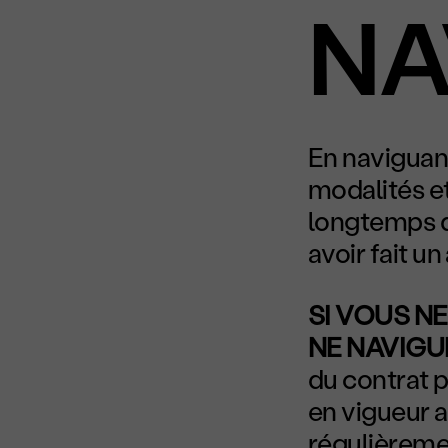
NA
En naviguant 
modalités et
longtemps qu
avoir fait un
SI VOUS NE
NE NAVIGUE
du contrat 
en vigueur 
régulièremen