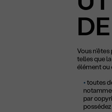
UT
DE
Vous n’êtes p
telles que la
élément ou d
toutes d
notammen
par copyri
possédez 