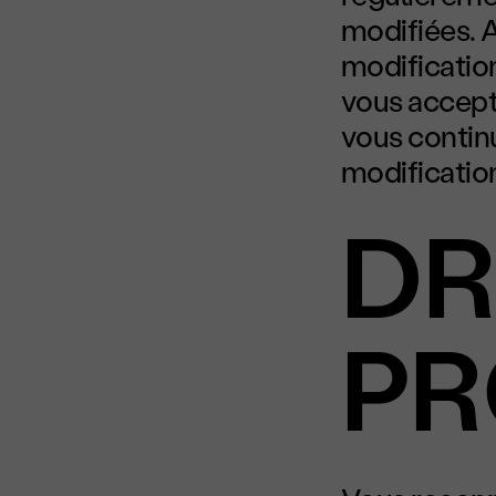
modifiées. A
modification
vous accepte
vous continu
modificatio
DR
PR