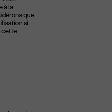
 à la
sidérons que
isation si
e cette